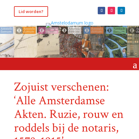
Lid worden?
Zojuist verschenen:
‘Alle Amsterdamse
Akten. Ruzie, rouw en
roddels bij de notaris,